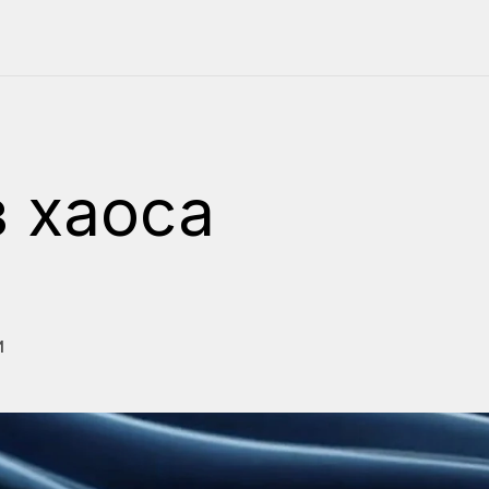
з хаоса
и