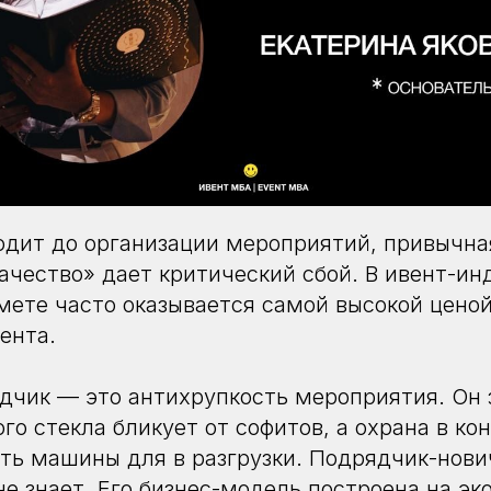
одит до организации мероприятий, привычна
качество» дает критический сбой. В ивент-и
смете часто оказывается самой высокой цено
ента.
чик — это антихрупкость мероприятия. Он з
ого стекла бликует от софитов, а охрана в ко
ть машины для в разгрузки. Подрядчик-нови
не знает. Его бизнес-модель построена на эк