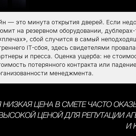
йн — это минута открытия дверей. Если нед
омит на резервном оборудовании, дублерах-
«плечах», сбой случится в самый неподходя
треннего IT-сбоя, здесь свидетелями провала
артнеры и пресса. Оценка ущерба: не стоимо
тоимость потерянного контракта или падение
рганизованности менеджмента.