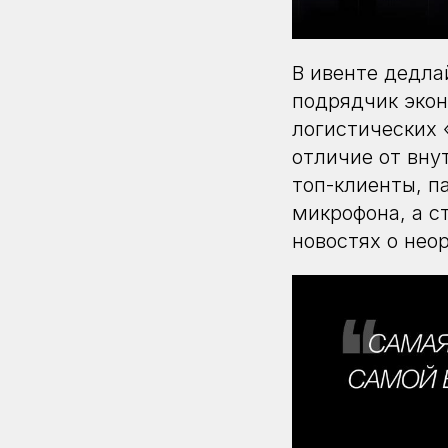
В ивенте дедла
подрядчик экон
логистических 
отличие от вну
топ-клиенты, п
микрофона, а с
новостях о нео