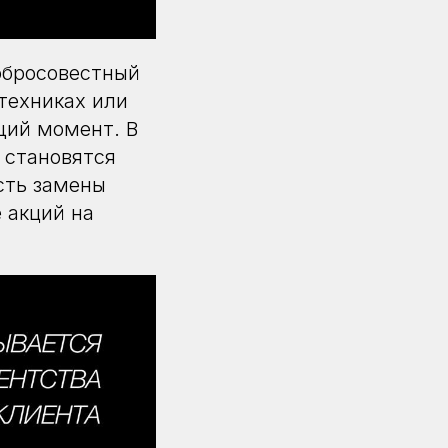
обросовестный
техниках или
щий момент. В
 становятся
сть замены
 акций на