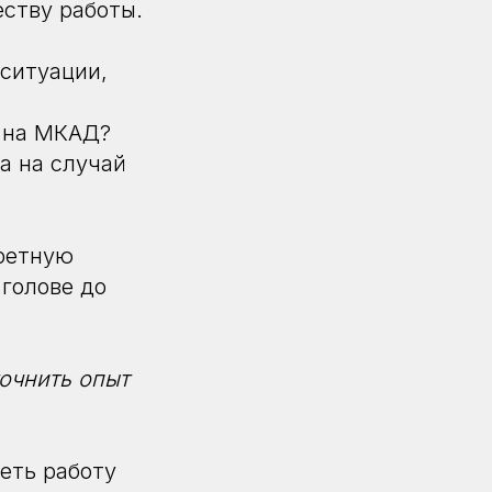
еству работы.
ситуации,
т на МКАД?
а на случай
кретную
голове до
очнить опыт
деть работу