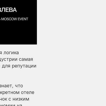
я логика
ндустрии самая
й для репутации
нает, что
нкретном отеле
чок с низким
ономии на