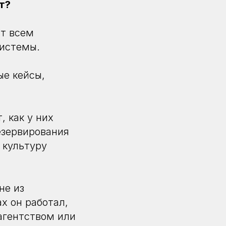
т?
ит всем
системы.
ые кейсы,
, как у них
езервирования
 культуру
не из
х он работал,
агентством или