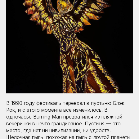
В 1990 году фестиваль переехал в пустыню Блэк-
Рок, и с этого момента всё изменилось. В
одночасье Burning Man превратился из пляжной
вечеринки в нечто грандиозное. Пустыня — это
место, где нет ни цивилизации, ни удобств.
Щелочная пыль, похожая на пыль с другой планеты,